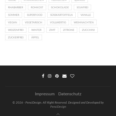
RHABARBER
ROHKOST
SCHOKOLADE
SOJAFREI
SOMMER
SUPERFOOD
SÜSSKARTOFFELN
VANILLE
VEGAN
VEGETARISCH
VOLLWERTIG
WEIHNACHTEN
WEIZENFREI
WINTER
ZIMT
ZITRONE
ZUCCHINI
ZUCKERFREI
ÄPFEL
Impressum
Datenschutz
©
2026 - PenciDesign. All Right Reserved. Designed and Developed by
PenciDesign