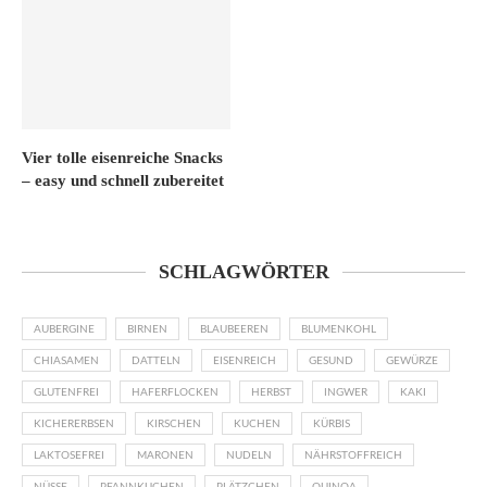
Vier tolle eisenreiche Snacks
– easy und schnell zubereitet
SCHLAGWÖRTER
AUBERGINE
BIRNEN
BLAUBEEREN
BLUMENKOHL
CHIASAMEN
DATTELN
EISENREICH
GESUND
GEWÜRZE
GLUTENFREI
HAFERFLOCKEN
HERBST
INGWER
KAKI
KICHERERBSEN
KIRSCHEN
KUCHEN
KÜRBIS
LAKTOSEFREI
MARONEN
NUDELN
NÄHRSTOFFREICH
NÜSSE
PFANNKUCHEN
PLÄTZCHEN
QUINOA