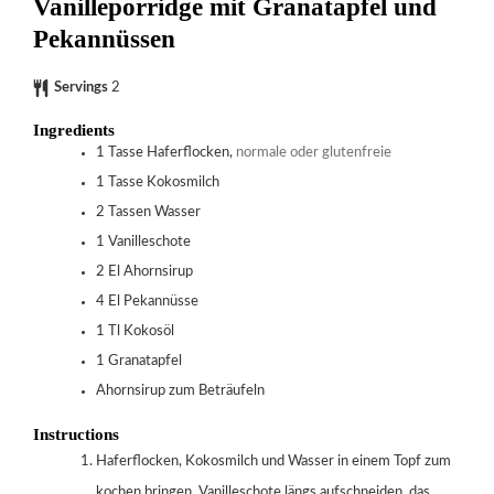
Vanilleporridge mit Granatapfel und
Pekannüssen
Servings
2
Ingredients
1
Tasse Haferflocken,
normale oder glutenfreie
1
Tasse Kokosmilch
2
Tassen Wasser
1
Vanilleschote
2
El Ahornsirup
4
El Pekannüsse
1
Tl Kokosöl
1
Granatapfel
Ahornsirup zum Beträufeln
Instructions
Haferflocken, Kokosmilch und Wasser in einem Topf zum
kochen bringen. Vanilleschote längs aufschneiden, das