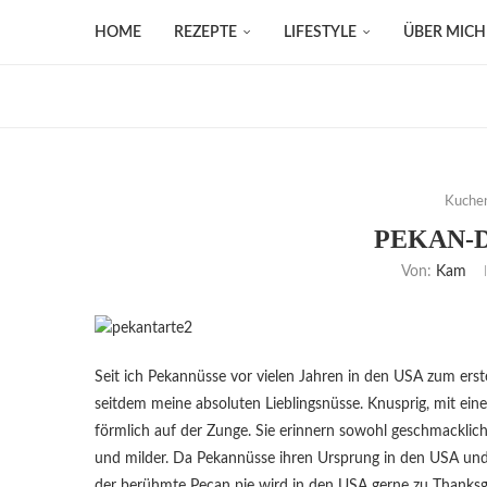
HOME
REZEPTE
LIFESTYLE
ÜBER MICH
Kuche
PEKAN-
Von:
Kam
Seit ich Pekannüsse vor vielen Jahren in den USA zum erst
seitdem meine absoluten Lieblingsnüsse. Knusprig, mit ein
förmlich auf der Zunge. Sie erinnern sowohl geschmacklich
und milder. Da Pekannüsse ihren Ursprung in den USA und
der berühmte Pecan pie wird in den USA gerne zu Thanksgi