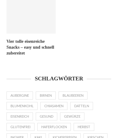
Vier tolle eisenreiche
Snacks – easy und schnell
zubereitet
SCHLAGWÖRTER
AUBERGINE
BIRNEN
BLAUBEEREN
BLUMENKOHL
CHIASAMEN
DATTELN
EISENREICH
GESUND
GEWÜRZE
GLUTENFREI
HAFERFLOCKEN
HERBST
INGWER
KAKI
KICHERERBSEN
KIRSCHEN