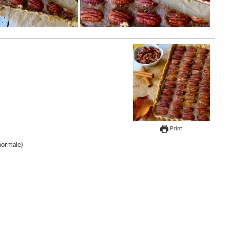
Print
normale)