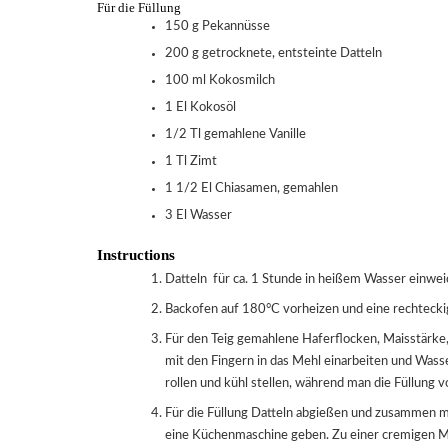
Für die Füllung
150
g
Pekannüsse
200
g
getrocknete, entsteinte Datteln
100
ml
Kokosmilch
1
El
Kokosöl
1/2
Tl
gemahlene Vanille
1
Tl
Zimt
1 1/2
El
Chiasamen, gemahlen
3
El
Wasser
Instructions
Datteln für ca. 1 Stunde in heißem Wasser einwe
Backofen auf 180°C vorheizen und eine rechtecki
Für den Teig gemahlene Haferflocken, Maisstärke, Salz und Kokosblütenzucker in einer Schüssel mischen. Kaltes Kokosöl
mit den Fingern in das Mehl einarbeiten und Wass
rollen und kühl stellen, während man die Füllung v
Für die Füllung Datteln abgießen und zusammen mit Kokosmilch, Öl, Vanille, Zimt, gemahlenen Chiasamen und Wasser in
eine Küchenmaschine geben. Zu einer cremigen 