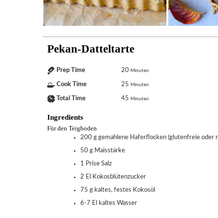
Pekan-Datteltarte
Prep Time
20
Minuten
Cook Time
25
Minuten
Total Time
45
Minuten
Ingredients
Für den Teigboden
200
g
gemahlene Haferflocken (glutenfreie oder 
50
g
Maisstärke
1
Prise Salz
2
El
Kokosblütenzucker
75
g
kaltes, festes Kokosöl
6-7
El
kaltes Wasser