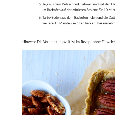
Teig aus dem Kühlschrank nehmen und mit den Händen in die Tarte-Form pressen. Mit einer Gabel mehrmals einstechen.
Im Backofen auf der mittleren Schiene für 10 Min
Tarte-Boden aus dem Backofen holen und die Dattelcreme darauf verstreichen. Mit den Pekannüssen garnieren und für
weitere 15 Minuten im Ofen backen. Herausnehme
Hinweis: Die Vorbereitungszeit ist im Rezept ohne Einweic