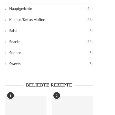
Hauptgerichte
(14)
Kuchen/Kekse/Muffins
(38)
Salat
(5)
Snacks
(11)
Suppen
(5)
Sweets
(5)
BELIEBTE REZEPTE
1
2