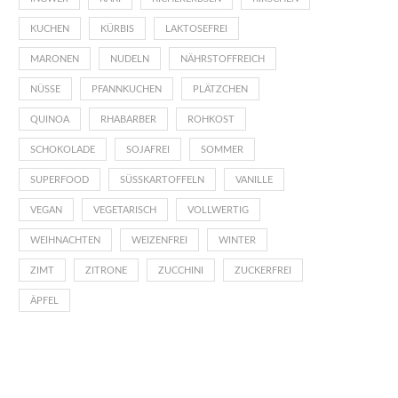
KUCHEN
KÜRBIS
LAKTOSEFREI
MARONEN
NUDELN
NÄHRSTOFFREICH
NÜSSE
PFANNKUCHEN
PLÄTZCHEN
QUINOA
RHABARBER
ROHKOST
SCHOKOLADE
SOJAFREI
SOMMER
SUPERFOOD
SÜSSKARTOFFELN
VANILLE
VEGAN
VEGETARISCH
VOLLWERTIG
WEIHNACHTEN
WEIZENFREI
WINTER
ZIMT
ZITRONE
ZUCCHINI
ZUCKERFREI
ÄPFEL