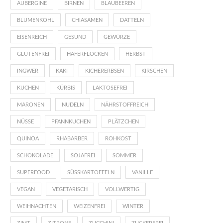
AUBERGINE
BIRNEN
BLAUBEEREN
BLUMENKOHL
CHIASAMEN
DATTELN
EISENREICH
GESUND
GEWÜRZE
GLUTENFREI
HAFERFLOCKEN
HERBST
INGWER
KAKI
KICHERERBSEN
KIRSCHEN
KUCHEN
KÜRBIS
LAKTOSEFREI
MARONEN
NUDELN
NÄHRSTOFFREICH
NÜSSE
PFANNKUCHEN
PLÄTZCHEN
QUINOA
RHABARBER
ROHKOST
SCHOKOLADE
SOJAFREI
SOMMER
SUPERFOOD
SÜSSKARTOFFELN
VANILLE
VEGAN
VEGETARISCH
VOLLWERTIG
WEIHNACHTEN
WEIZENFREI
WINTER