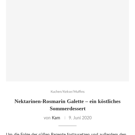
Kuchen/Kekse/Muffins
Nektarinen-Rosmarin Galette – ein köstliches
Sommerdessert
von
Kam
9. Juni 2020
Um die Folge der süßen Rezepte fortzusetzen und außerdem den