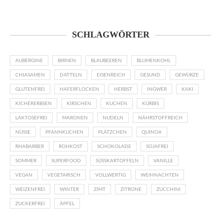
SCHLAGWÖRTER
AUBERGINE
BIRNEN
BLAUBEEREN
BLUMENKOHL
CHIASAMEN
DATTELN
EISENREICH
GESUND
GEWÜRZE
GLUTENFREI
HAFERFLOCKEN
HERBST
INGWER
KAKI
KICHERERBSEN
KIRSCHEN
KUCHEN
KÜRBIS
LAKTOSEFREI
MARONEN
NUDELN
NÄHRSTOFFREICH
NÜSSE
PFANNKUCHEN
PLÄTZCHEN
QUINOA
RHABARBER
ROHKOST
SCHOKOLADE
SOJAFREI
SOMMER
SUPERFOOD
SÜSSKARTOFFELN
VANILLE
VEGAN
VEGETARISCH
VOLLWERTIG
WEIHNACHTEN
WEIZENFREI
WINTER
ZIMT
ZITRONE
ZUCCHINI
ZUCKERFREI
ÄPFEL