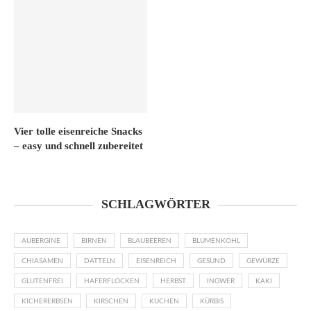
Vier tolle eisenreiche Snacks
– easy und schnell zubereitet
SCHLAGWÖRTER
AUBERGINE
BIRNEN
BLAUBEEREN
BLUMENKOHL
CHIASAMEN
DATTELN
EISENREICH
GESUND
GEWÜRZE
GLUTENFREI
HAFERFLOCKEN
HERBST
INGWER
KAKI
KICHERERBSEN
KIRSCHEN
KUCHEN
KÜRBIS