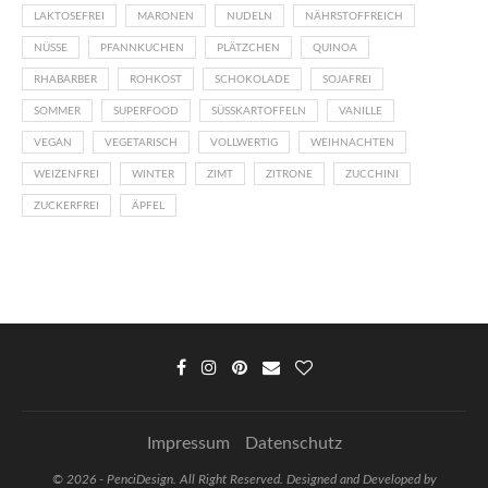
LAKTOSEFREI
MARONEN
NUDELN
NÄHRSTOFFREICH
NÜSSE
PFANNKUCHEN
PLÄTZCHEN
QUINOA
RHABARBER
ROHKOST
SCHOKOLADE
SOJAFREI
SOMMER
SUPERFOOD
SÜSSKARTOFFELN
VANILLE
VEGAN
VEGETARISCH
VOLLWERTIG
WEIHNACHTEN
WEIZENFREI
WINTER
ZIMT
ZITRONE
ZUCCHINI
ZUCKERFREI
ÄPFEL
Impressum
Datenschutz
©
2026 - PenciDesign. All Right Reserved. Designed and Developed by