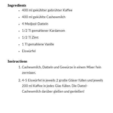
Ingredients
400
ml
gekühlter gebrühter Kaffee
400
ml
gekühlte Cashewmilch
4
Medjool-Datteln
1/2
Tl
gemahlener Kardamom
1/2
Tl
Zimt
1
Tl
gemahlene Vanille
Eiswürfel
Instructions
Cashewmilch, Datteln und Gewürze in einem Mixer fein
zermixen.
4-5 Eiswürfel in jeweils 2 große Gläser füllen und jeweils
200 ml Kaffee in jedes Glas füllen. Die Dattel-
Cashewmilch darüber gießen und genießen!