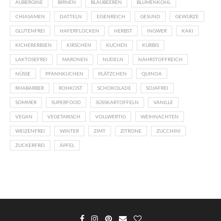
AUBERGINE
BIRNEN
BLAUBEEREN
BLUMENKOHL
CHIASAMEN
DATTELN
EISENREICH
GESUND
GEWÜRZE
GLUTENFREI
HAFERFLOCKEN
HERBST
INGWER
KAKI
KICHERERBSEN
KIRSCHEN
KUCHEN
KÜRBIS
LAKTOSEFREI
MARONEN
NUDELN
NÄHRSTOFFREICH
NÜSSE
PFANNKUCHEN
PLÄTZCHEN
QUINOA
RHABARBER
ROHKOST
SCHOKOLADE
SOJAFREI
SOMMER
SUPERFOOD
SÜSSKARTOFFELN
VANILLE
VEGAN
VEGETARISCH
VOLLWERTIG
WEIHNACHTEN
WEIZENFREI
WINTER
ZIMT
ZITRONE
ZUCCHINI
ZUCKERFREI
ÄPFEL