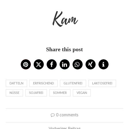
Kam
Share this post
DATTELN
ERFRISCHEND
GLUTENFREI
LAKTOSEFREI
NÜSSE
SOJAFREI
SOMMER
VEGAN
0 comments
Vorheriger Beitrag