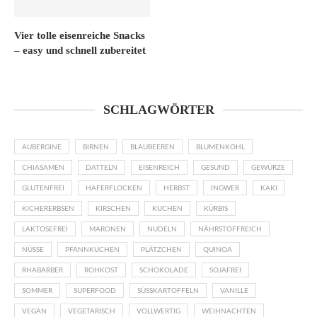
Vier tolle eisenreiche Snacks
– easy und schnell zubereitet
SCHLAGWÖRTER
AUBERGINE
BIRNEN
BLAUBEEREN
BLUMENKOHL
CHIASAMEN
DATTELN
EISENREICH
GESUND
GEWÜRZE
GLUTENFREI
HAFERFLOCKEN
HERBST
INGWER
KAKI
KICHERERBSEN
KIRSCHEN
KUCHEN
KÜRBIS
LAKTOSEFREI
MARONEN
NUDELN
NÄHRSTOFFREICH
NÜSSE
PFANNKUCHEN
PLÄTZCHEN
QUINOA
RHABARBER
ROHKOST
SCHOKOLADE
SOJAFREI
SOMMER
SUPERFOOD
SÜSSKARTOFFELN
VANILLE
VEGAN
VEGETARISCH
VOLLWERTIG
WEIHNACHTEN