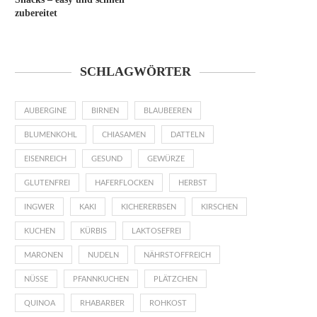
zubereitet
SCHLAGWÖRTER
AUBERGINE
BIRNEN
BLAUBEEREN
BLUMENKOHL
CHIASAMEN
DATTELN
EISENREICH
GESUND
GEWÜRZE
GLUTENFREI
HAFERFLOCKEN
HERBST
INGWER
KAKI
KICHERERBSEN
KIRSCHEN
KUCHEN
KÜRBIS
LAKTOSEFREI
MARONEN
NUDELN
NÄHRSTOFFREICH
NÜSSE
PFANNKUCHEN
PLÄTZCHEN
QUINOA
RHABARBER
ROHKOST