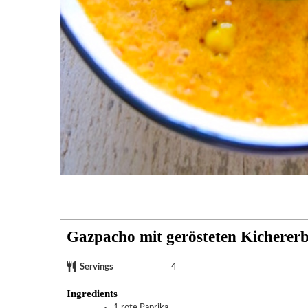
Gazpacho mit gerösteten Kicherer
Servings
4
Ingredients
1
rote Paprika