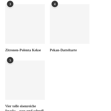
3
4
Zitronen-Polenta Kekse
Pekan-Datteltarte
5
Vier tolle eisenreiche
Snacks – easy und schnell