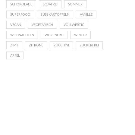
SCHOKOLADE
SOJAFREI
SOMMER
SUPERFOOD
SÜSSKARTOFFELN
VANILLE
VEGAN
VEGETARISCH
VOLLWERTIG
WEIHNACHTEN
WEIZENFREI
WINTER
ZIMT
ZITRONE
ZUCCHINI
ZUCKERFREI
ÄPFEL