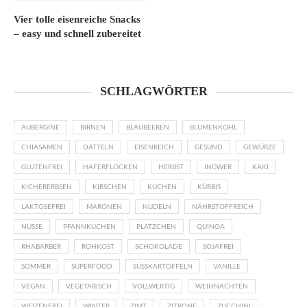
Vier tolle eisenreiche Snacks
– easy und schnell zubereitet
SCHLAGWÖRTER
AUBERGINE
BIRNEN
BLAUBEEREN
BLUMENKOHL
CHIASAMEN
DATTELN
EISENREICH
GESUND
GEWÜRZE
GLUTENFREI
HAFERFLOCKEN
HERBST
INGWER
KAKI
KICHERERBSEN
KIRSCHEN
KUCHEN
KÜRBIS
LAKTOSEFREI
MARONEN
NUDELN
NÄHRSTOFFREICH
NÜSSE
PFANNKUCHEN
PLÄTZCHEN
QUINOA
RHABARBER
ROHKOST
SCHOKOLADE
SOJAFREI
SOMMER
SUPERFOOD
SÜSSKARTOFFELN
VANILLE
VEGAN
VEGETARISCH
VOLLWERTIG
WEIHNACHTEN
WEIZENFREI
WINTER
ZIMT
ZITRONE
ZUCCHINI